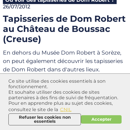
Où voir des tapisseries de Dom Robert ?
26/07/2012
Tapisseries de Dom Robert
au Château de Boussac
(Creuse)
En dehors du Musée Dom Robert à Sorèze,
on peut également découvrir les tapisseries
de Dom Robert dans d'autres lieux.
Quelques pièces sont présentes dans des
Ce site utilise des cookies essentiels à son
collections publiques (Musée d'Aubusson,
fonctionnement.
Et souhaite utiliser des cookies de sites
Musée d'Angers, Mobilier National).
partenaires à des fins de suivi de fréquentation.
Pour en apprendre plus au sujet des cookies,
consultez le site de la
CNIL
Mais il y a aussi la belle collection privée du
Refuser les cookies non
Château de Boussac, à Boussac, au nord-est
Accepter
essentiels
d'Aubusson. Cette collection était présentée