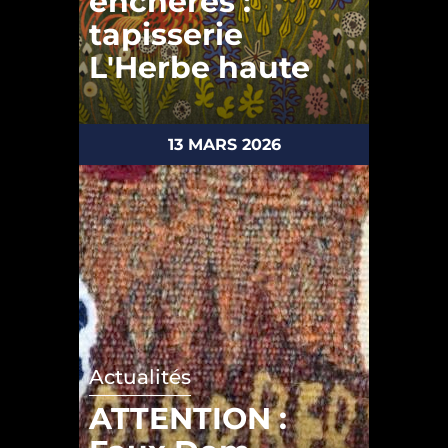
enchères :
tapisserie
L'Herbe haute
13 MARS 2026
Actualités
ATTENTION :