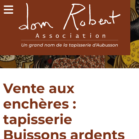
Menu
Association Dom Robert
Un grand nom de la tapisserie d'Aubusson
Vente aux
enchères :
tapisserie
Buissons ardents