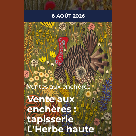
8 AOÛT 2026
Ventes aux enchères
Vente aux
enchères :
tapisserie
L'Herbe haute