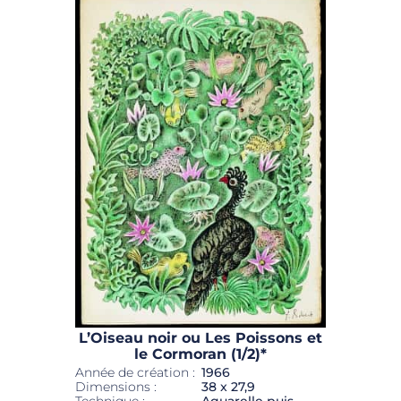
L’Oiseau noir ou Les Poissons et
le Cormoran (1/2)*
Année de création :
1966
Dimensions :
38 x 27,9
Technique :
Aquarelle puis