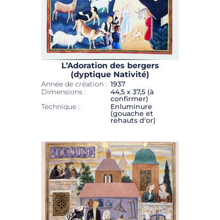
L’Adoration des bergers
(dyptique Nativité)
Année de création :
1937
Dimensions :
44,5 x 37,5 (à
confirmer)
Technique :
Enluminure
(gouache et
rehauts d'or)