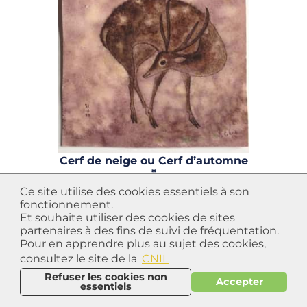
Cerf de neige ou Cerf d’automne
*
Année de création :
1959
Ce site utilise des cookies essentiels à son
Dimensions :
16,5 x 16,2
fonctionnement.
Technique :
aquarelle
Et souhaite utiliser des cookies de sites
partenaires à des fins de suivi de fréquentation.
Pour en apprendre plus au sujet des cookies,
consultez le site de la
CNIL
Refuser les cookies non
Accepter
essentiels