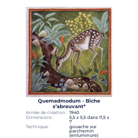
Quemadmodum - Biche
s’abreuvant*
Année de création :
1940
Dimensions :
5,5 x 5,5 dans 11,5 x
7
Technique :
gouache sur
parchemin
(enluminure)